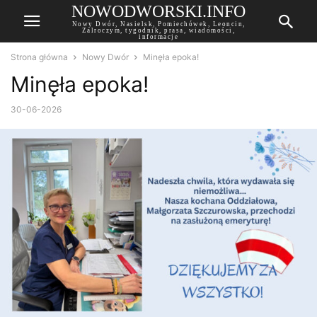
NOWODWORSKI.INFO
Nowy Dwór, Nasielsk, Pomiechówek, Leoncin,
Zalroczym, tygodnik, prasa, wiadomości,
informacje
Strona główna
Nowy Dwór
Minęła epoka!
Minęła epoka!
30-06-2026