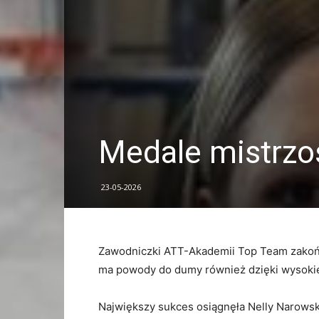
Medale mistrzo
23-05-2026
Zawodniczki ATT-Akademii Top Team zakońc
ma powody do dumy również dzięki wysokiej 
Największy sukces osiągnęła Nelly Narowska