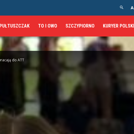
A
PUŁTUSZCZAK
TO I OWO
SZCZYPIORNO
KURYER POLSK
wracają do ATT