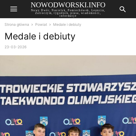
NOWODWORSKI.INFO
Nowy Dwór, Nasielsk, Pomiechówek, Leoncin,
Zalroczym, tygodnik, prasa, wiadomości,
informacje
Strona główna
Powiat
Medale i debiuty
Medale i debiuty
23-03-2026