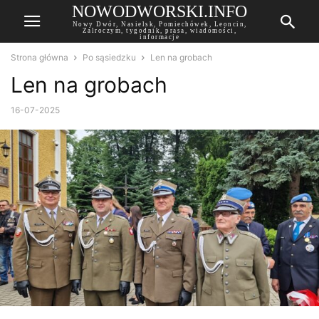
NOWODWORSKI.INFO
Nowy Dwór, Nasielsk, Pomiechówek, Leoncin,
Zalroczym, tygodnik, prasa, wiadomości,
informacje
Strona główna
Po sąsiedzku
Len na grobach
Len na grobach
16-07-2025