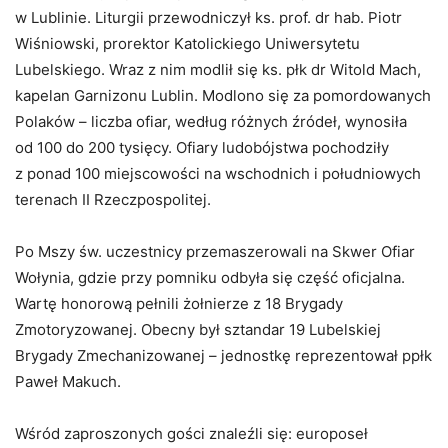
w Lublinie. Liturgii przewodniczył ks. prof. dr hab. Piotr
Wiśniowski, prorektor Katolickiego Uniwersytetu
Lubelskiego. Wraz z nim modlił się ks. płk dr Witold Mach,
kapelan Garnizonu Lublin. Modlono się za pomordowanych
Polaków – liczba ofiar, według różnych źródeł, wynosiła
od 100 do 200 tysięcy. Ofiary ludobójstwa pochodziły
z ponad 100 miejscowości na wschodnich i południowych
terenach II Rzeczpospolitej.
Po Mszy św. uczestnicy przemaszerowali na Skwer Ofiar
Wołynia, gdzie przy pomniku odbyła się część oficjalna.
Wartę honorową pełnili żołnierze z 18 Brygady
Zmotoryzowanej. Obecny był sztandar 19 Lubelskiej
Brygady Zmechanizowanej – jednostkę reprezentował ppłk
Paweł Makuch.
Wśród zaproszonych gości znaleźli się: europoseł