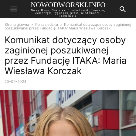
NOWODWORSKI.INFO
Nowy Dwór, Nasielsk, Pomiechówek, Leoncin,
Zalroczym, tygodnik, prasa, wiadomości,
informacje
Strona główna
Po sąsiedzku
Komunikat dotyczący osoby zaginionej
poszukiwanej przez Fundację ITAKA: Maria Wiesława Korczak
Komunikat dotyczący osoby
zaginionej poszukiwanej
przez Fundację ITAKA: Maria
Wiesława Korczak
20-09-2024