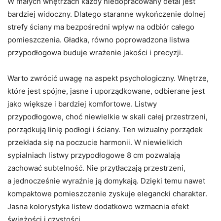
W małych wnętrzach każdy niedopracowany detal jest
bardziej widoczny. Dlatego staranne wykończenie dolnej
strefy ściany ma bezpośredni wpływ na odbiór całego
pomieszczenia. Gładka, równo poprowadzona listwa
przypodłogowa buduje wrażenie jakości i precyzji.
Warto zwrócić uwagę na aspekt psychologiczny. Wnętrze,
które jest spójne, jasne i uporządkowane, odbierane jest
jako większe i bardziej komfortowe. Listwy
przypodłogowe, choć niewielkie w skali całej przestrzeni,
porządkują linię podłogi i ściany. Ten wizualny porządek
przekłada się na poczucie harmonii. W niewielkich
sypialniach listwy przypodłogowe 8 cm pozwalają
zachować subtelność. Nie przytłaczają przestrzeni,
a jednocześnie wyraźnie ją domykają. Dzięki temu nawet
kompaktowe pomieszczenie zyskuje elegancki charakter.
Jasna kolorystyka listew dodatkowo wzmacnia efekt
świeżości i czystości.