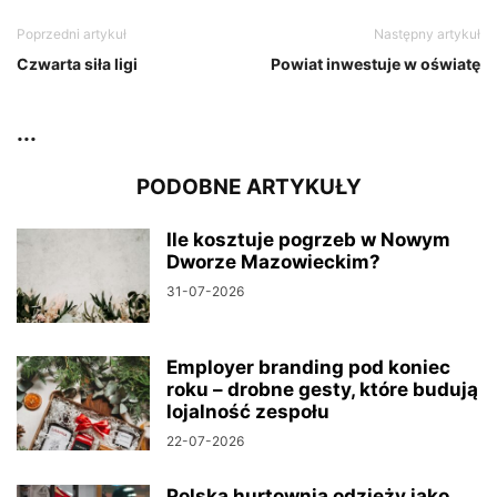
Poprzedni artykuł
Następny artykuł
Czwarta siła ligi
Powiat inwestuje w oświatę
...
PODOBNE ARTYKUŁY
Ile kosztuje pogrzeb w Nowym
Dworze Mazowieckim?
31-07-2026
Employer branding pod koniec
roku – drobne gesty, które budują
lojalność zespołu
22-07-2026
Polska hurtownia odzieży jako