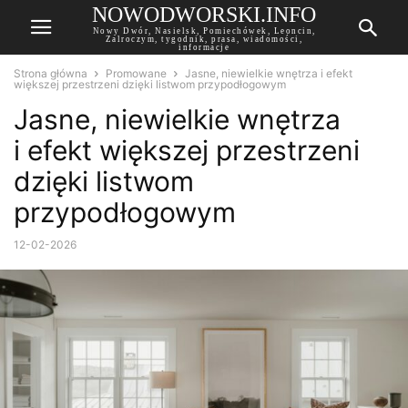
NOWODWORSKI.INFO
Nowy Dwór, Nasielsk, Pomiechówek, Leoncin,
Zalroczym, tygodnik, prasa, wiadomości,
informacje
Strona główna
Promowane
Jasne, niewielkie wnętrza i efekt
większej przestrzeni dzięki listwom przypodłogowym
Jasne, niewielkie wnętrza
i efekt większej przestrzeni
dzięki listwom
przypodłogowym
12-02-2026