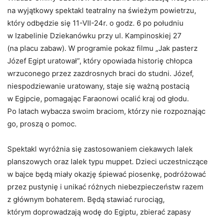
na wyjątkowy spektakl teatralny na świeżym powietrzu,
który odbędzie się 11-VII-24r. o godz. 6 po południu
w Izabelinie Dziekanówku przy ul. Kampinoskiej 27
(na placu zabaw). W programie pokaz filmu „Jak pasterz
Józef Egipt uratował”, który opowiada historię chłopca
wrzuconego przez zazdrosnych braci do studni. Józef,
niespodziewanie uratowany, staje się ważną postacią
w Egipcie, pomagając Faraonowi ocalić kraj od głodu.
Po latach wybacza swoim braciom, którzy nie rozpoznając
go, proszą o pomoc.
Spektakl wyróżnia się zastosowaniem ciekawych lalek
planszowych oraz lalek typu muppet. Dzieci uczestniczące
w bajce będą miały okazję śpiewać piosenkę, podróżować
przez pustynię i unikać różnych niebezpieczeństw razem
z głównym bohaterem. Będą stawiać rurociąg,
którym doprowadzają wodę do Egiptu, zbierać zapasy