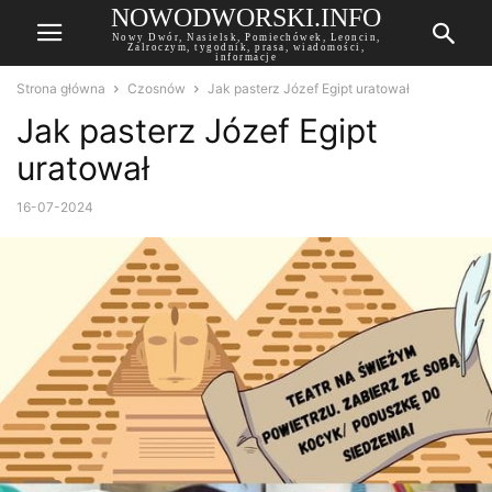
NOWODWORSKI.INFO
Nowy Dwór, Nasielsk, Pomiechówek, Leoncin,
Zalroczym, tygodnik, prasa, wiadomości,
informacje
Strona główna
Czosnów
Jak pasterz Józef Egipt uratował
Jak pasterz Józef Egipt
uratował
16-07-2024