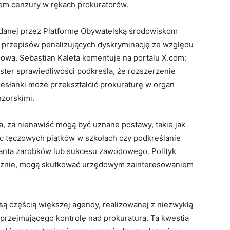
iem cenzury w rękach prokuratorów.
y danej przez Platformę Obywatelską środowiskom
 przepisów penalizujących dyskryminację ze względu
iową. Sebastian Kaleta komentuje na portalu X.com:
ister sprawiedliwości podkreśla, że rozszerzenie
esłanki może przekształcić prokuraturę w organ
zorskimi.
, za nienawiść mogą być uznane postawy, takie jak
c tęczowych piątków w szkołach czy podkreślanie
nanta zarobków lub sukcesu zawodowego. Polityk
licznie, mogą skutkować urzędowym zainteresowaniem
ą częścią większej agendy, realizowanej z niezwykłą
a przejmującego kontrolę nad prokuraturą. Ta kwestia