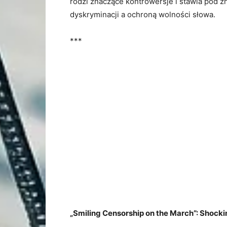
rodzi znaczące kontrowersje i stawia pod
dyskryminacji a ochroną wolności słowa.
***
„Smiling Censorship on the March”: Shocki