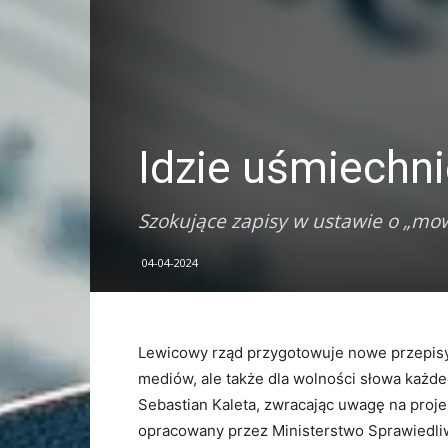
Idzie uśmiechni
Szokujące zapisy w ustawie o „mow
04-04-2024
Lewicowy rząd przygotowuje nowe przepisy,
mediów, ale także dla wolności słowa każd
Sebastian Kaleta, zwracając uwagę na proj
opracowany przez Ministerstwo Sprawiedli