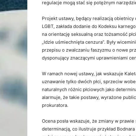
regulacje mogą stać się potężnym narzędz
Projekt ustawy, będący realizacją obietnic
LGBT, zakłada dodanie do Kodeksu karnego
na orientację seksualną oraz tożsamość płc
„Idzie uśmiechnięta cenzura”. Były wicemin
przepisu o zwalczaniu faszyzmu o nowe prz
dysponujący znaczącymi uprawnieniami cen
W ramach nowej ustawy, jak wskazuje Kaleta
uznawanie tylko dwóch płci, sprzeciw wobe
naturalnych różnic płciowych jako determi
alarmuje, że takie postawy, wyrażone pub
prokuratora.
Ocena posła wskazuje, że zmiany w prawie s
determinacją, co ilustruje przykład Bodnar