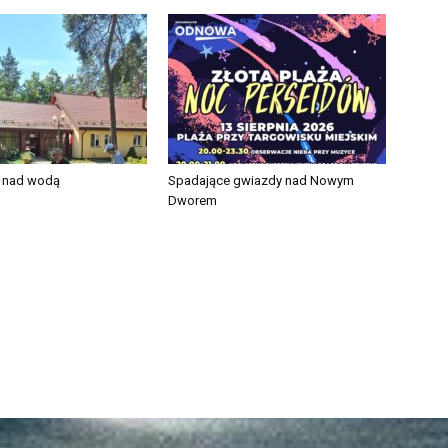
e nad wodą
Spadające gwiazdy nad Nowym
Dworem