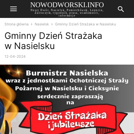
NOWODWORSKI.INFO
Nowy Dwór, Nasielsk, Pomiechówek, Leoncin,
Zalroczym, tygodnik, prasa, wiadomości,
informacje
Strona główna
Nasielsk
Gminny Dzień Strażaka w Nasielsku
Gminny Dzień Strażaka
w Nasielsku
12-04-2024