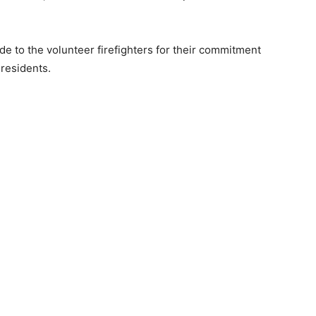
ude
to
the
volunteer
firefighters
for
their
commitment
l
residents.