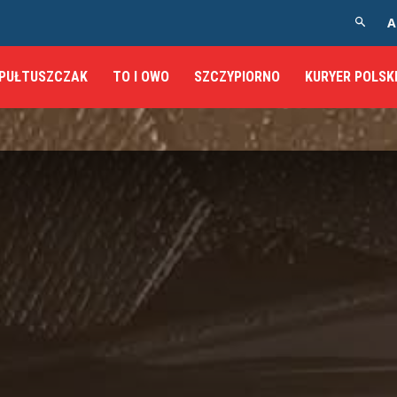
A
PUŁTUSZCZAK
TO I OWO
SZCZYPIORNO
KURYER POLSK