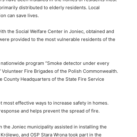
primarily
distributed
to
elderly
residents.
Local
tion
can
save
lives.
ith
the
Social
Welfare
Center
in
Joniec,
obtained
and
were
provided
to
the
most
vulnerable
residents
of
the
e
nationwide
program “
Smoke
detector
under
every
f
Volunteer
Fire
Brigades
of
the
Polish
Commonwealth.
he
County
Headquarters
of
the
State
Fire
Service
et
most
effective
ways
to
increase
safety
in
homes.
response
and
helps
prevent
the
spread
of
fire.
in
the
Joniec
municipality
assisted
in
installing
the
P
Królewo,
and
OSP
Stara
Wrona
took
part
in
the