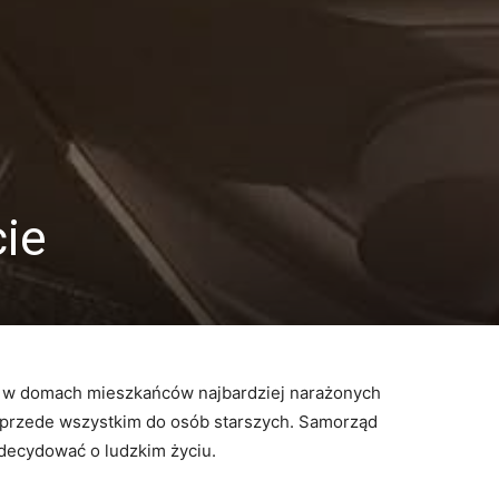
cie
u
w
domach
mieszkańców
najbardziej
narażonych
przede
wszystkim
do
osób
starszych.
Samorząd
decydować
o
ludzkim
życiu.