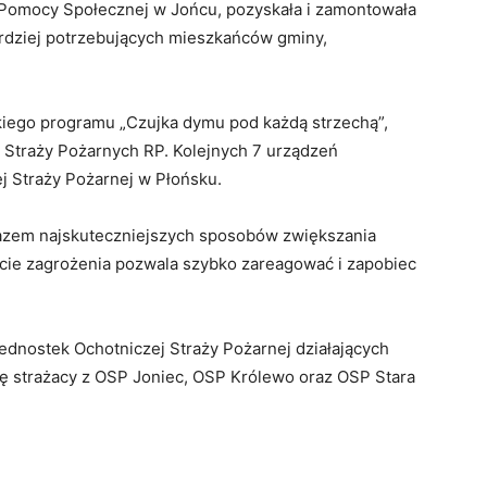
Pomocy
Społecznej
w
Jońcu,
pozyskała
i
zamontowała
rdziej
potrzebujących
mieszkańców
gminy,
kiego
programu „
Czujka
dymu
pod
każdą
strzechą”,
h
Straży
Pożarnych
RP.
Kolejnych
7
urządzeń
ej
Straży
Pożarnej
w
Płońsku.
azem
najskuteczniejszych
sposobów
zwiększania
cie
zagrożenia
pozwala
szybko
zareagować
i
zapobiec
jednostek
Ochotniczej
Straży
Pożarnej
działających
ię
strażacy
z
OSP
Joniec,
OSP
Królewo
oraz
OSP
Stara