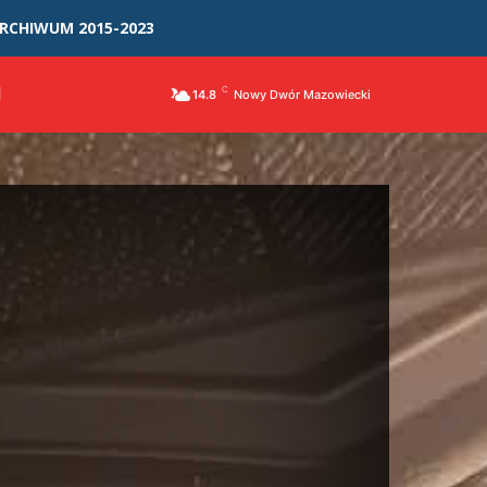
RCHIWUM 2015-2023
I
C
14.8
Nowy Dwór Mazowiecki