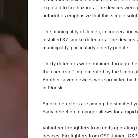
exposed
to
fire
hazards.
The
devices
were
authorities
emphasize
that
this
simple
solu
The
municipality
of
Joniec,
in
cooperation
w
installed
37
smoke
detectors.
The
devices
municipality,
particularly
elderly
people.
Thirty
detectors
were
obtained
through
th
thatched
roof,”
implemented
by
the
Union
o
Another
seven
devices
were
provided
by
t
in
Płońsk.
Smoke
detectors
are
among
the
simplest
y
Early
detection
of
danger
allows
for
a
rapid
Volunteer
firefighters
from
units
operating
devices.
Firefighters
from
OSP
Joniec,
OS