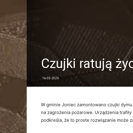
Czujki ratują ży
16-03-2026
W
gminie
Joniec
zamontowano
czujki
dym
na
zagrożenia
pożarowe.
Urządzenia
trafiły
podkreśla,
że
to
proste
rozwiązanie
może
z