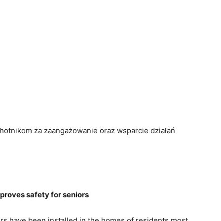
hotnikom
za
zaangażowanie
oraz
wsparcie
działań
proves
safety
for
seniors
ors
have
been
installed
in
the
homes
of
residents
most