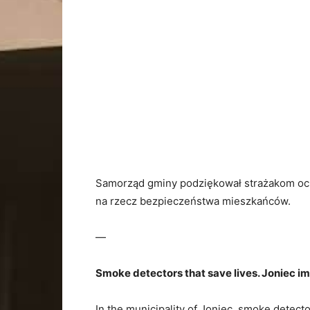
Samorząd
gminy
podziękował
strażakom
oc
na
rzecz
bezpieczeństwa
mieszkańców.
—
Smoke
detectors
that
save
lives.
Joniec
im
In
the
municipality
of
Joniec,
smoke
detect