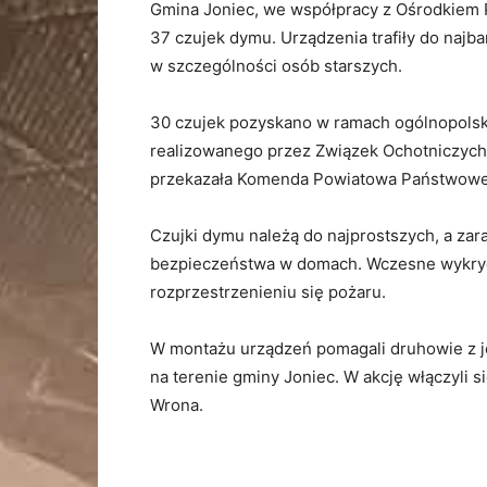
Gmina
Joniec,
we
współpracy
z
Ośrodkiem
37
czujek
dymu.
Urządzenia
trafiły
do
najba
w
szczególności
osób
starszych.
30
czujek
pozyskano
w
ramach
ogólnopols
realizowanego
przez
Związek
Ochotniczyc
przekazała
Komenda
Powiatowa
Państwow
Czujki
dymu
należą
do
najprostszych,
a
zar
bezpieczeństwa
w
domach.
Wczesne
wykry
rozprzestrzenieniu
się
pożaru.
W
montażu
urządzeń
pomagali
druhowie
z
na
terenie
gminy
Joniec.
W
akcję
włączyli
s
Wrona.