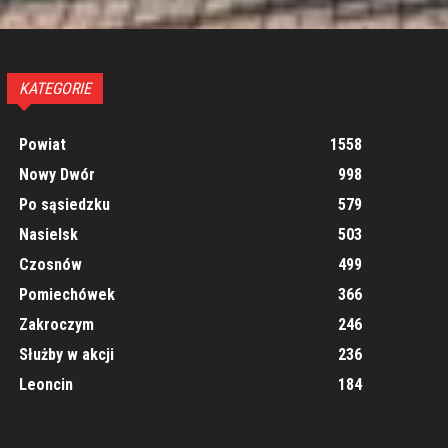
KATEGORIE
Powiat
1558
Nowy Dwór
998
Po sąsiedzku
579
Nasielsk
503
Czosnów
499
Pomiechówek
366
Zakroczym
246
Służby w akcji
236
Leoncin
184