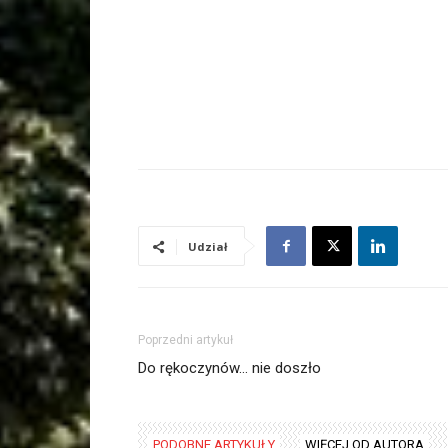
Udział
Poprzedni artykuł
Do rękoczynów… nie doszło
PODOBNE ARTYKUŁY
WIĘCEJ OD AUTORA