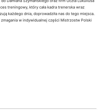
do Damiana Szymańskiego oraz firm Uczta Lukullusa
oces treningowy, który cała kadra trenerska wraz
zują każdego dnia, doprowadziła nas do tego miejsca.
 zmagania w indywidualnej części Mistrzostw Polski