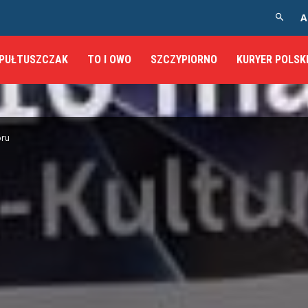
A
PUŁTUSZCZAK
TO I OWO
SZCZYPIORNO
KURYER POLSK
oru