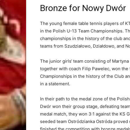
Bronze for Nowy Dwór
The young female table tennis players of
in the Polish U-13 Team Championships. This 
championships in the history of the club and
teams from Szudziałowo, Działdowo, and No
The junior girls‘ team consisting of Martyn
together with coach Filip Pawelec, won the fi
Championships in the history of the Club 
in a statement.
In their path to the medal zone of the Pol
Dwór won their group stage, defeating tea
medal match, they won 3:1 against the KS Go
seeded team Ostródzianka Ostróda proved st
finished the competition with bronze medal