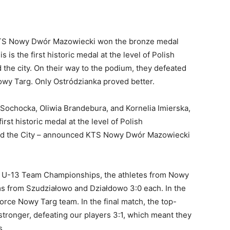
 KTS Nowy Dwór Mazowiecki won the bronze medal
is the first historic medal at the level of Polish
 the city. On their way to the podium, they defeated
wy Targ. Only Ostródzianka proved better.
a Sochocka, Oliwia Brandebura, and Kornelia Imierska,
rst historic medal at the level of Polish
and the City – announced KTS Nowy Dwór Mazowiecki
ish U-13 Team Championships, the athletes from Nowy
ms from Szudziałowo and Działdowo 3:0 each. In the
rce Nowy Targ team. In the final match, the top-
ronger, defeating our players 3:1, which meant they
s.