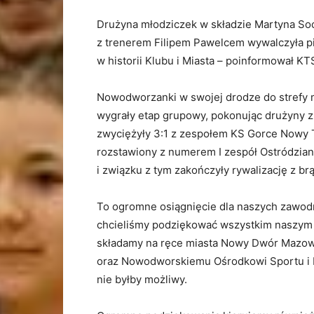
Drużyna młodziczek w składzie Martyna Soc
z trenerem Filipem Pawelcem wywalczyła pi
w historii Klubu i Miasta – poinformował 
Nowodworzanki w swojej drodze do strefy 
wygrały etap grupowy, pokonując drużyny z
zwyciężyły 3:1 z zespołem KS Gorce Nowy T
rozstawiony z numerem I zespół Ostródziank
i związku z tym zakończyły rywalizację z b
To ogromne osiągnięcie dla naszych zawodn
chcieliśmy podziękować wszystkim naszym
składamy na ręce miasta Nowy Dwór Mazowi
oraz Nowodworskiemu Ośrodkowi Sportu i Re
nie byłby możliwy.