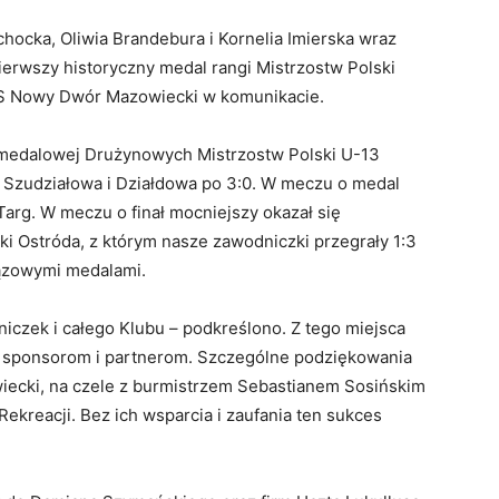
hocka, Oliwia Brandebura i Kornelia Imierska wraz
erwszy historyczny medal rangi Mistrzostw Polski
KTS Nowy Dwór Mazowiecki w komunikacie.
medalowej Drużynowych Mistrzostw Polski U-13
 Szudziałowa i Działdowa po 3:0. W meczu o medal
arg. W meczu o finał mocniejszy okazał się
i Ostróda, z którym nasze zawodniczki przegrały 1:3
rązowymi medalami.
iczek i całego Klubu – podkreślono. Z tego miejsca
 sponsorom i partnerom. Szczególne podziękowania
ecki, na czele z burmistrzem Sebastianem Sosińskim
kreacji. Bez ich wsparcia i zaufania ten sukces