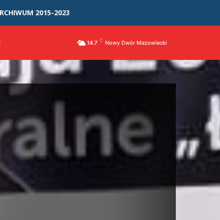
RCHIWUM 2015-2023
I
C
14.7
Nowy Dwór Mazowiecki