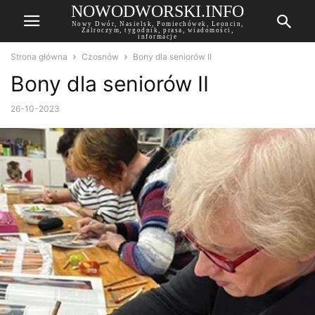
NOWODWORSKI.INFO
Nowy Dwór, Nasielsk, Pomiechówek, Leoncin,
Zalroczym, tygodnik, prasa, wiadomości,
informacje
Strona główna
Czosnów
Bony dla seniorów II
Bony dla seniorów II
26-10-2023