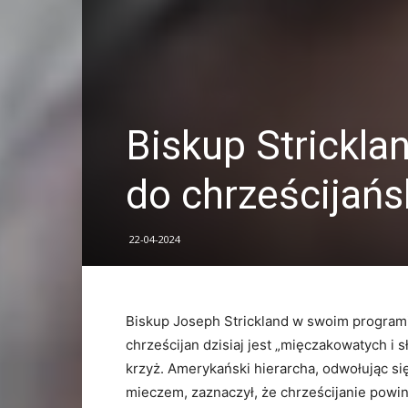
Biskup Strickla
do chrześcijańsk
22-04-2024
Biskup Joseph Strickland w swoim programie
chrześcijan dzisiaj jest „mięczakowatych i sł
krzyż. Amerykański hierarcha, odwołując si
mieczem, zaznaczył, że chrześcijanie powi