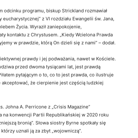
 odcinku programu, biskup Strickland rozmawiał
eucharystycznej” z VI rozdziału Ewangelii św. Jana,
lebem Życia. Wyraził zaniepokojenie,
aty kontaktu z Chrystusem. „Kiedy Wcielona Prawda
my w prawdzie, którą On dzieli się z nami” – dodał.
ektywnej prawdy i jej podważania, nawet w Kościele.
wdziwa przed dwoma tysiącami lat, jest prawdą
iłatem pytającym o to, co to jest prawda, co ilustruje
akceptować, że cierpienie jest częścią ludzkiej
. Johna A. Perricone z „Crisis Magazine”
a na konwencji Partii Republikańskiej w 2020 roku
żniejszą bronią”. Słowa siostry Byrne spotkały się
którzy uznali ją za zbyt „wojowniczą”.