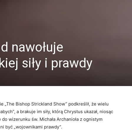
nd nawołuje
iej siły i prawdy
 „The Bishop Strickland Show” podkreślił, że wielu
abych”, a brakuje im siły, którą Chrystus ukazał, niosąc
ę do wizerunku św. Michała Archanioła z ognistym
nni być „wojownikami prawdy”.