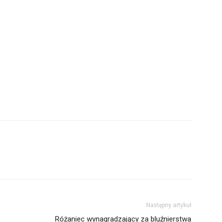
Następny artykuł
Różaniec wynagradzający za bluźnierstwa