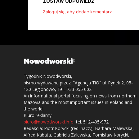
ZOSTAW ODPOWIEDŹ
Zaloguj się, aby dodać komentarz
Tygodnik Nowodworski,
pismo wydawane przez: "Agencja TiO" ul. Rynek 2, 05-
120 Legionowo, Tel.: 733 055 002
An informational portal focusing on news from northern
Mazovia and the most important issues in Poland and
the world.
Biuro reklamy:
biuro@nowodworski.info
, tel. 512-405-972
Redakcja: Piotr Korycki (red. nacz.), Barbara Malewska,
Alfred Kabata, Gabriela Zalewska, Tomisław Korycki,