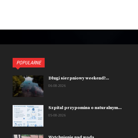
POPULARNE
Długi sierpniowy weekend?...
06-08-2026
Szpital przypomina o naturalnym...
05-08-2026
Wytchnienie nad wodą