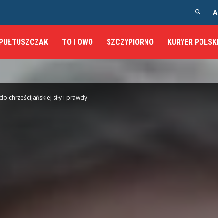
A
PUŁTUSZCZAK
TO I OWO
SZCZYPIORNO
KURYER POLSK
do chrześcijańskiej siły i prawdy