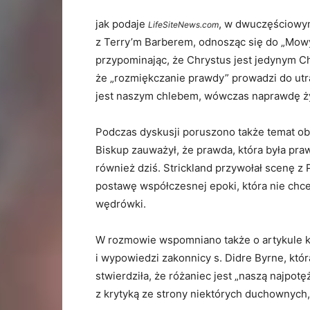
jak podaje
, w dwuczęściowym
LifeSiteNews.com
z Terry’m Barberem, odnosząc się do „Mowy 
przypominając, że Chrystus jest jedynym Ch
że „rozmiękczanie prawdy” prowadzi do utr
jest naszym chlebem, wówczas naprawdę żyje
Podczas dyskusji poruszono także temat obi
Biskup zauważył, że prawda, która była pra
również dziś. Strickland przywołał scenę z P
postawę współczesnej epoki, która nie chce 
wędrówki.
W rozmowie wspomniano także o artykule ks
i wypowiedzi zakonnicy s. Didre Byrne, któr
stwierdziła, że różaniec jest „naszą najpotę
z krytyką ze strony niektórych duchownych, 