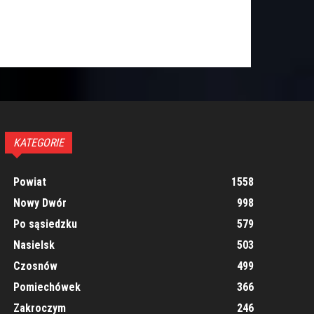
KATEGORIE
Powiat
1558
Nowy Dwór
998
Po sąsiedzku
579
Nasielsk
503
Czosnów
499
Pomiechówek
366
Zakroczym
246