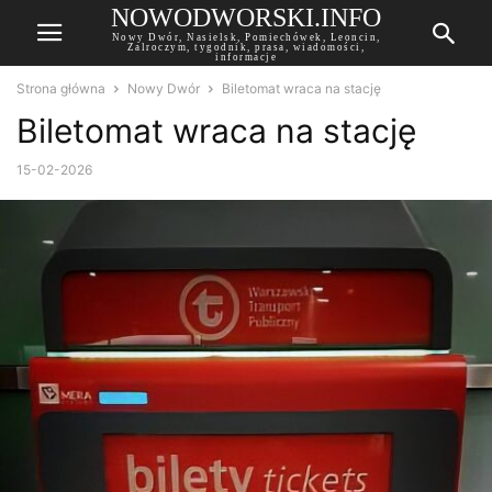
NOWODWORSKI.INFO
Nowy Dwór, Nasielsk, Pomiechówek, Leoncin,
Zalroczym, tygodnik, prasa, wiadomości,
informacje
Strona główna
Nowy Dwór
Biletomat wraca na stację
Biletomat wraca na stację
15-02-2026