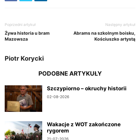
Poprzedni artykuł
Następny artykuł
Żywa historia u bram
Abrams na szkolnym boisku,
Mazowsza
Kościuszko artystą
Piotr Korycki
PODOBNE ARTYKUŁY
Szczypiorno – okruchy historii
02-08-2026
Wakacje z WOT zakończone
rygorem
21-07-2026