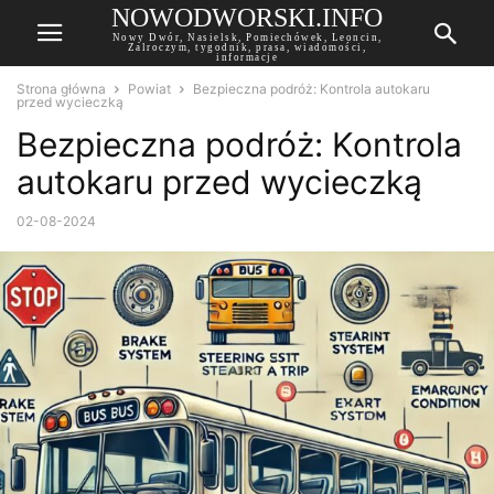
NOWODWORSKI.INFO
Nowy Dwór, Nasielsk, Pomiechówek, Leoncin,
Zalroczym, tygodnik, prasa, wiadomości,
informacje
Strona główna
Powiat
Bezpieczna podróż: Kontrola autokaru
przed wycieczką
Bezpieczna podróż: Kontrola
autokaru przed wycieczką
02-08-2024