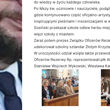
do wiedzy w życiu każdego człowieka.
Po Mszy św. uczniowie i nauczyciele, podąż
gdzie kontynuowano część oficjalno-artyst
inspirującymi pieśniami i inscenizacjami w
Sosiński przekazał szkole odlew herbu miej
więzi szkoły z miastem.
Zaraz potem prezes Związku Oficerów Rezer
udekorował szkolny sztandar Złotym Krzyże
W uroczystości udział wzięła także przewo
Oficerów Rezerwy Rp. reprezentowali:płk Al
Stanisław Wojciech Wykowski, Wiesława Kar