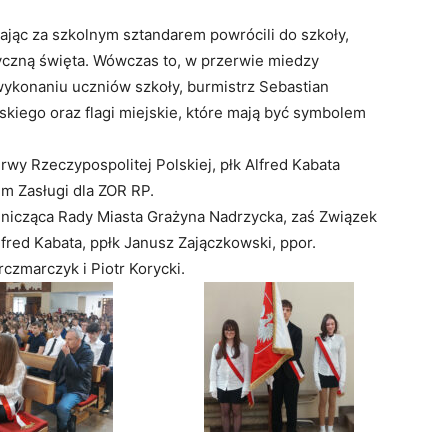
ając za szkolnym sztandarem powrócili do szkoły,
yczną święta. Wówczas to, w przerwie miedzy
 wykonaniu uczniów szkoły, burmistrz Sebastian
skiego oraz flagi miejskie, które mają być symbolem
wy Rzeczypospolitej Polskiej, płk Alfred Kabata
m Zasługi dla ZOR RP.
dnicząca Rady Miasta Grażyna Nadrzycka, zaś Związek
fred Kabata, ppłk Janusz Zajączkowski, ppor.
czmarczyk i Piotr Korycki.