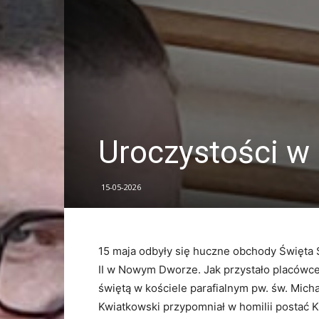
Uroczystości w
15-05-2026
15 maja odbyły się huczne obchody Święta
II w Nowym Dworze
. Jak przystało placówc
świętą w kościele parafialnym pw. św. Micha
Kwiatkowski przypomniał w homilii postać Ka