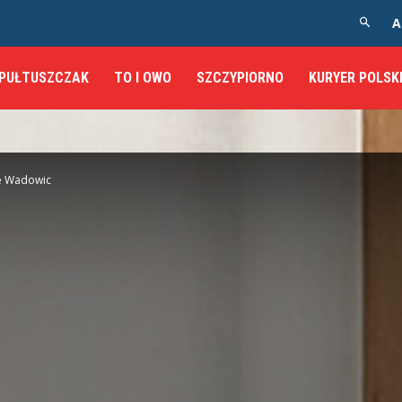
A
PUŁTUSZCZAK
TO I OWO
SZCZYPIORNO
KURYER POLSK
le Wadowic