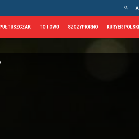
A
PUŁTUSZCZAK
TO I OWO
SZCZYPIORNO
KURYER POLSK
a