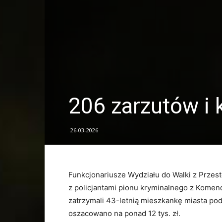
206 zarzutów i 
26-03-2026
Funkcjonariusze Wydziału do Walki z Przes
z policjantami pionu kryminalnego z Kome
zatrzymali 43-letnią mieszkankę miasta po
oszacowano na ponad 12 tys. zł.