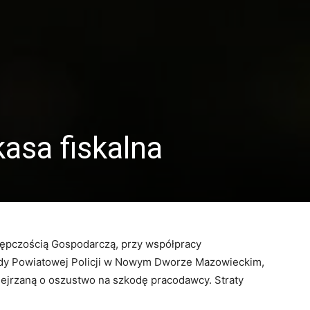
kasa fiskalna
tępczością Gospodarczą, przy współpracy
ndy Powiatowej Policji w Nowym Dworze Mazowieckim,
dejrzaną o oszustwo na szkodę pracodawcy. Straty