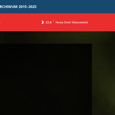
RCHIWUM 2015-2023
I
C
22.8
Nowy Dwór Mazowiecki