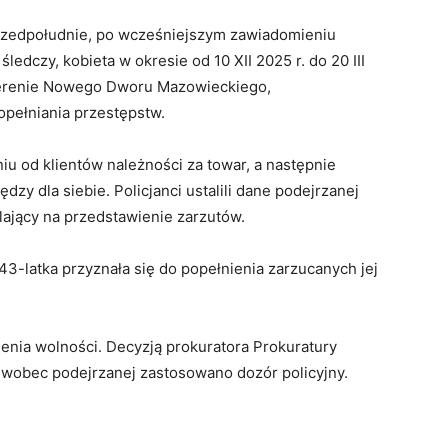
rzedpołudnie, po wcześniejszym zawiadomieniu
śledczy, kobieta w okresie od 10 XII 2025 r. do 20 III
 terenie Nowego Dworu Mazowieckiego,
opełniania przestępstw.
u od klientów należności za towar, a następnie
dzy dla siebie. Policjanci ustalili dane podejrzanej
ający na przedstawienie zarzutów.
43-latka przyznała się do popełnienia zarzucanych jej
ienia wolności. Decyzją prokuratora Prokuratury
bec podejrzanej zastosowano dozór policyjny.