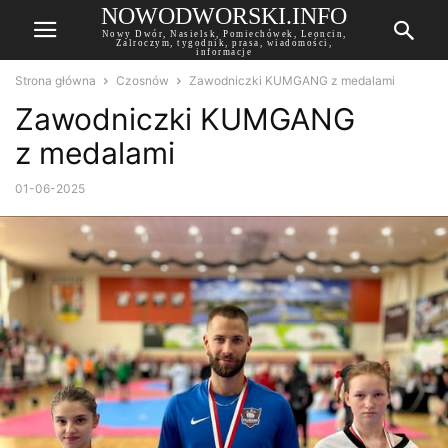
NOWODWORSKI.INFO
Nowy Dwór, Nasielsk, Pomiechówek, Leoncin,
Zalroczym, tygodnik, prasa, wiadomości,
informacje
Strona główna
Czosnów
Zawodniczki KUMGANG z medalami
Zawodniczki KUMGANG
z medalami
01-06-2025