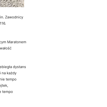
cin. Zawodnicy
116.
jącym Maratonem
rwałość
ebiegła dystans
6 na każdy
dnie tempo
jtek,
ie tempo