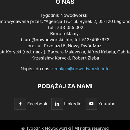
O NAS
Tygodnik Nowodworski,
smo wydawane przez: "Agencja TiO" ul. Rynek 2, 05-120 Legion
Tel.: 733 055 002
Biuro reklamy:
biuro@nowodworski.info
, tel. 512-405-972
oraz ul. Przejazd 5, Nowy Dwór Maz.
otr Korycki (red. nacz.), Barbara Malewska, Alfred Kabata, Gabri
Krzesisław Korycki, Robert Zięba
Napisz do nas:
redakcja@nowodworski.info
PODĄŻAJ ZA NAMI
Facebook
Linkedin
Youtube
© Tygodnik Nowodworski | All rights reserved