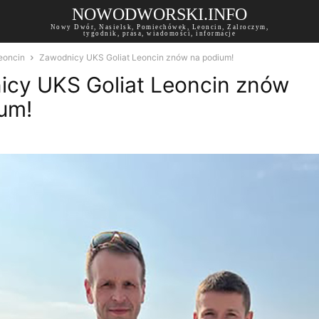
NOWODWORSKI.INFO
Nowy Dwór, Nasielsk, Pomiechówek, Leoncin, Zalroczym,
tygodnik, prasa, wiadomości, informacje
eoncin
Zawodnicy UKS Goliat Leoncin znów na podium!
cy UKS Goliat Leoncin znów
um!