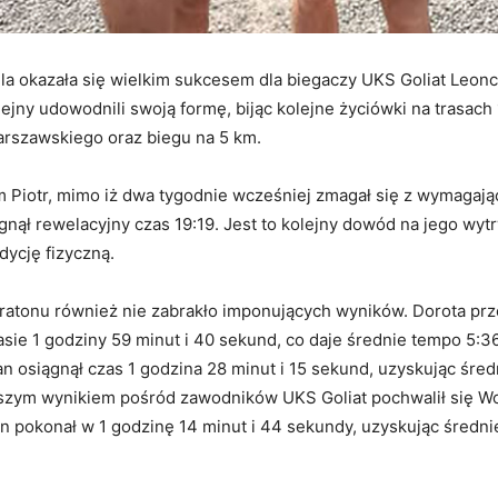
la okazała się wielkim sukcesem dla biegaczy UKS Goliat Leon
lejny udowodnili swoją formę, bijąc kolejne życiówki na trasach 
rszawskiego oraz biegu na 5 km.
m Piotr, mimo iż dwa tygodnie wcześniej zmagał się z wymaga
nął rewelacyjny czas 19:19. Jest to kolejny dowód na jego wyt
dycję fizyczną.
aratonu również nie zabrakło imponujących wyników. Dorota prz
sie 1 godziny 59 minut i 40 sekund, co daje średnie tempo 5:3
ian osiągnął czas 1 godzina 28 minut i 15 sekund, uzyskując śre
pszym wynikiem pośród zawodników UKS Goliat pochwalił się Wo
n pokonał w 1 godzinę 14 minut i 44 sekundy, uzyskując średn