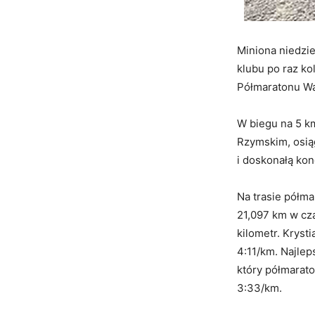
Miniona niedzie
klubu po raz ko
Półmaratonu Wa
W biegu na 5 k
Rzymskim, osiąg
i doskonałą kon
Na trasie półm
21,097 km w cza
kilometr. Kryst
4:11/km. Najle
który półmarato
3:33/km.