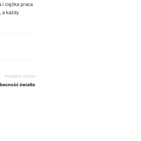
i ciężka praca
, a każdy
Następny artykuł
becność światła