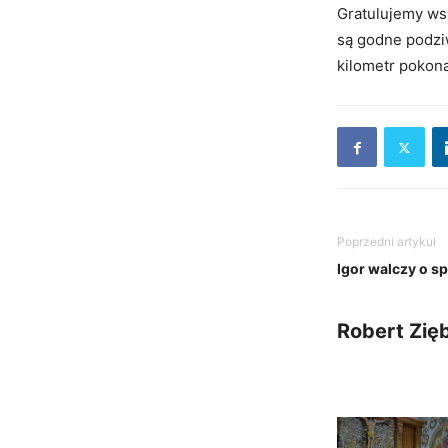
Gratulujemy ws
są godne podziw
kilometr pokon
Poprzedni artykuł
Igor walczy o 
Robert Zię