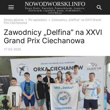
NOWODWORSKI.INFO
Nowy Dwór, Nasielsk, Pomiechówek, Leoncin,
Zalroczym, tygodnik, prasa, wiadomości,
informacje
Strona główna
Po sąsiedzku
Zawodnicy „Delfina” na XXVI Grand
Prix Ciechanowa
Zawodnicy „Delfina” na XXVI
Grand Prix Ciechanowa
17-03-2025