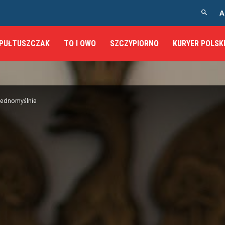
A
PUŁTUSZCZAK
TO I OWO
SZCZYPIORNO
KURYER POLSK
jednomyślnie