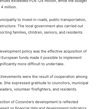
evenues exceeded PLN 124 million, while the budget
4 million.
nicipality to invest in roads, public transportation,
astructure. The local government also carried out
orting families, children, seniors, and residents
development policy was the effective acquisition of
d European funds made it possible to implement
ificantly more difficult to undertake.
chievements were the result of cooperation among
e. She expressed gratitude to councilors, municipal
eaders, volunteer firefighters, and residents.
irection of Czosnów’s development is reflected
ased on financial data and development indicators.