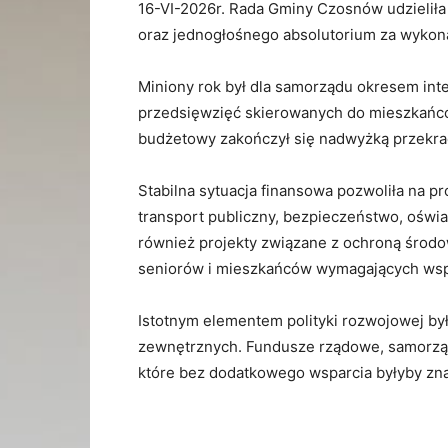
16-VI-2026r. Rada Gminy Czosnów udzieliła
oraz jednogłośnego absolutorium za wykona
Miniony rok był dla samorządu okresem inten
przedsięwzięć skierowanych do mieszkańcó
budżetowy zakończył się nadwyżką przekrac
Stabilna sytuacja finansowa pozwoliła na p
transport publiczny, bezpieczeństwo, oświ
również projekty związane z ochroną środow
seniorów i mieszkańców wymagających wsp
Istotnym elementem polityki rozwojowej by
zewnętrznych. Fundusze rządowe, samorządo
które bez dodatkowego wsparcia byłyby zna