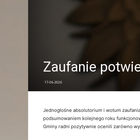
Zaufanie potwi
17-06-2026
Jednogłośne absolutorium i wotum zaufania 
podsumowaniem kolejnego roku funkcjonow
Gminy radni pozytywnie ocenili zarówno wy