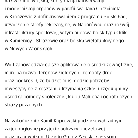
na świetlicę wiejską, kontynuacja konserwacji
i modernizacji organów w parafii św. Jana Chrzciciela
w Kroczewie z dofinansowaniem z programu Polski Ład,
utworzenie strefy rekreacyjnej w Naborówcu oraz rozwój
infrastruktury sportowej, w tym budowa boisk typu Orlik
w Kamienicy i Stróżewie oraz boiska wielofunkcyjnego
w Nowych Wrońskach.
Wójt zapowiedział dalsze aplikowanie o środki zewnętrzne,
m.in. na rozwój terenów zielonych i remonty dróg,
oraz podkreślił, że budżet musi godzić potrzeby
inwestycyjne z kosztami utrzymania szkół, urzędu gminy,
ośrodka pomocy społecznej, klubu Malucha i ochotniczych
straży pożarnych.
Na zakończenie Kamil Koprowski podziękował radnym
za jednogłośne przyjęcie uchwały budżetowej
oraz pracownikom Urzędu Gminy Załuski, sołtysom,