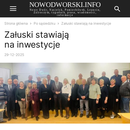
NOWODWORSKI.INFO
Nowy Dwór, Nasielsk, Pomiechówek, Leoncin,
Zalroczym, tygodnik, prasa, wiadomości,
informacje
Strona główna
Po sąsiedzku
Załuski stawiają na inwestycje
Załuski stawiają
na inwestycje
29-12-2025