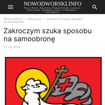
NOWODWORSKI.INFO
Nowy Dwór, Nasielsk, Pomiechówek, Leoncin,
Zalroczym, tygodnik, prasa, wiadomości,
informacje
Strona główna
Zakroczym
Zakroczym szuka sposobu
na samoobronę
Zakroczym szuka sposobu
na samoobronę
07-05-2024