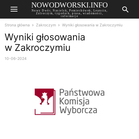
NOWODWORSKI.INFO
Nowy Dwór, Nasielsk, Pomiechówek, Leoncin,
Zalroczym, tygodnik, prasa, wiadomości,
informacje
Strona główna
Zakroczym
Wyniki głosowania w Zakroczymiu
Wyniki głosowania
w Zakroczymiu
10-06-2024