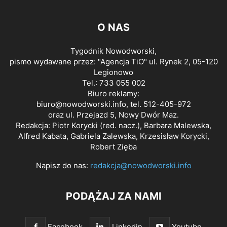
O NAS
Tygodnik Nowodworski,
pismo wydawane przez: "Agencja TiO" ul. Rynek 2, 05-120
Legionowo
Tel.: 733 055 002
Biuro reklamy:
biuro@nowodworski.info
, tel. 512-405-972
oraz ul. Przejazd 5, Nowy Dwór Maz.
Redakcja: Piotr Korycki (red. nacz.), Barbara Malewska,
Alfred Kabata, Gabriela Zalewska, Krzesisław Korycki,
Robert Zięba
Napisz do nas:
redakcja@nowodworski.info
PODĄŻAJ ZA NAMI
Facebook
Linkedin
Youtube