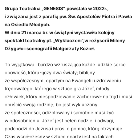
Grupa Teatralna „GENESIS”, powstała w 2022r.,
i związana
jest z parafią pw. Św. Apostołów Piotra i Pawła
na Osiedlu Młodych.
W dniu 21 marca br. w świątyni wystawiła kolejny
spektakl teatralny
pt. „Wykluczeni”,w reżyserii Mileny
Dżygało i scenografii Małgorzaty
Kozieł.
To wyjątkowa i bardzo wzruszająca każde ludzkie serce
opowieść,
która łączy dwa światy; biblijny
ze współczesnym, opartym na Ewangelii
uzdrowieniu
trędowatego, którego w sztuce gra Józef, młody
człowiek,
który niespodziewanie zachorował na trąd i musi
opuścić swoją rodzinę,
bo jest wykluczony
ze społeczności, odizolowany i samotnie musi żyć
w odosobnieniu. Józef jest pełen nadziei i odwagi,
podchodzi do Jezusa
i prosi o pomoc, którą otrzymuje.
Czas współczesny w sztuce oparty jest
na faktach,