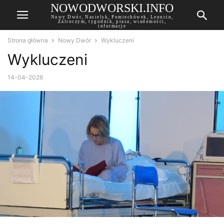
NOWODWORSKI.INFO
Nowy Dwór, Nasielsk, Pomiechówek, Leoncin,
Zalroczym, tygodnik, prasa, wiadomości,
informacje
Strona główna
Nowy Dwór
Wykluczeni
Wykluczeni
14-04-2026