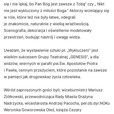
się i nie lękaj, bo Pan Bóg jest
zawsze z Tobą” czy „ Nikt
nie jest wykluczony z miłości Boga.” Aktorzy
wcielający się
w role, które też nie były łatwe, odegrali
je znakomicie,
naturalnie z wielką wrażliwością.
Scenografia, dekoracja i oświetlenie
modelowały
przestrzeń, budując nastrój i uwagę widza.
Uważam, że wystawienie sztuki pt. „Wykluczeni” jest
wielkim
sukcesem Grupy Teatralnej „GENESIS”, a dla
widzów, wiernych w parafii
pw.Św. Apostołów Piotra
i Pawła, cennym przeżyciem, które pozostanie
na zawsze
w pamięci jak drogowskaz życia człowieka.
Wśród zaproszonych gości byli; wiceburmistrz Mariusz
Ziółkowski,
przewodnicząca Rady Miasta Grażyna
Nadrzycka, wicestarosta Andrzej Pacocha,
peł.ob.dyr.NOKu
Weronika Goworowska Oleś, księża Cezary