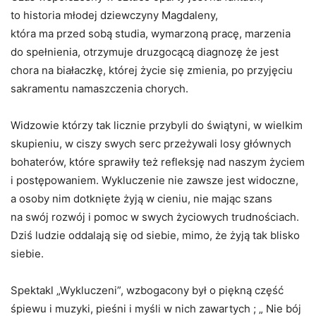
to historia młodej dziewczyny Magdaleny,
która ma przed sobą
studia, wymarzoną pracę, marzenia
do spełnienia, otrzymuje druzgocącą
diagnozę że jest
chora na białaczkę, której życie się zmienia, po przyjęciu
sakramentu namaszczenia chorych.
Widzowie którzy tak licznie przybyli do świątyni, w wielkim
skupieniu,
w ciszy swych serc przeżywali losy głównych
bohaterów, które sprawiły też
refleksję nad naszym życiem
i postępowaniem. Wykluczenie nie zawsze jest
widoczne,
a osoby nim dotknięte żyją w cieniu, nie mając szans
na swój
rozwój i pomoc w swych życiowych trudnościach.
Dziś ludzie oddalają się
od siebie, mimo, że żyją tak blisko
siebie.
Spektakl „Wykluczeni”, wzbogacony był o piękną część
śpiewu i muzyki,
pieśni i myśli w nich zawartych ; „ Nie bój