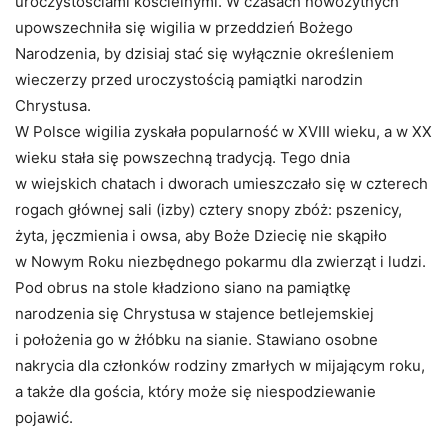
uroczystościami kościelnymi. W czasach nowożytnych
upowszechniła się wigilia w przeddzień Bożego
Narodzenia, by dzisiaj stać się wyłącznie określeniem
wieczerzy przed uroczystością pamiątki narodzin
Chrystusa.
W Polsce wigilia zyskała popularność w XVIII wieku, a w XX
wieku stała się powszechną tradycją. Tego dnia
w wiejskich chatach i dworach umieszczało się w czterech
rogach głównej sali (izby) cztery snopy zbóż: pszenicy,
żyta, jęczmienia i owsa, aby Boże Dziecię nie skąpiło
w Nowym Roku niezbędnego pokarmu dla zwierząt i ludzi.
Pod obrus na stole kładziono siano na pamiątkę
narodzenia się Chrystusa w stajence betlejemskiej
i położenia go w żłóbku na sianie. Stawiano osobne
nakrycia dla członków rodziny zmarłych w mijającym roku,
a także dla gościa, który może się niespodziewanie
pojawić.