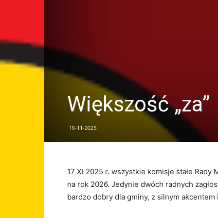
Większość „za”
19-11-2025
17 XI 2025 r. wszystkie komisje stałe Rady 
na rok 2026. Jedynie dwóch radnych zagłos
bardzo dobry dla gminy, z silnym akcentem