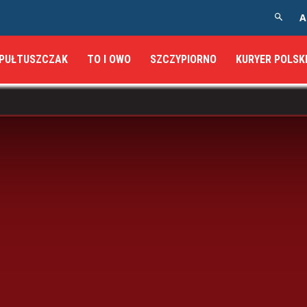
A
PUŁTUSZCZAK
TO I OWO
SZCZYPIORNO
KURYER POLSK