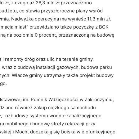
ln zł, z czego aż 26,3 mln zł przeznaczono
 budżetu, co stawia przyszłoroczne plany wśród
ymia. Nadwyżka operacyjna ma wynieść 11,3 mln zł.
rmacja miast” przewidziano także pożyczkę z BGK
aną na poziomie 0 procent, przeznaczoną na budowę
 i remonty dróg oraz ulic na terenie gminy,
wraz z budową instalacji gazowych, budowa parku
anych. Władze gminy utrzymały także projekt budowy
go.
odstawowej im. Pomnik Wdzięczności w Zakroczymiu,
dziano również zakup ciężkiego samochodu
e, rozbudowę systemu wodno-kanalizacyjnego
ka mobilnego i budowę strefy rekreacji przy
kiej i Mocht doczekają się boiska wielofunkcyjnego.