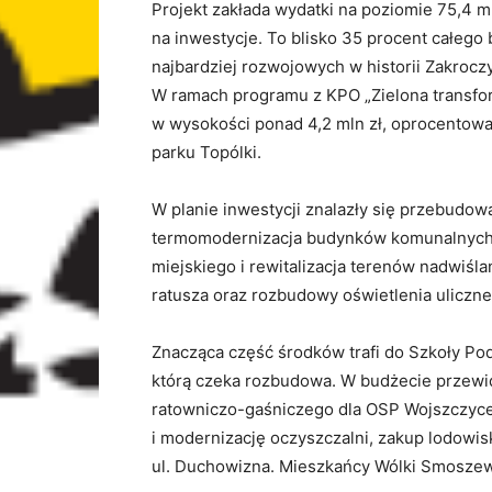
Projekt zakłada wydatki na poziomie 75,4 m
na inwestycje. To blisko 35 procent całego
najbardziej rozwojowych w historii Zakrocz
W ramach programu z KPO „Zielona transfo
w wysokości ponad 4,2 mln zł, oprocentow
parku Topólki.
W planie inwestycji znalazły się przebudowa
termomodernizacja budynków komunalnych 
miejskiego i rewitalizacja terenów nadwiśl
ratusza oraz rozbudowy oświetlenia uliczne
Znacząca część środków trafi do Szkoły P
którą czeka rozbudowa. W budżecie przewi
ratowniczo-gaśniczego dla OSP Wojszczyc
i modernizację oczyszczalni, zakup lodowis
ul. Duchowizna. Mieszkańcy Wólki Smoszews