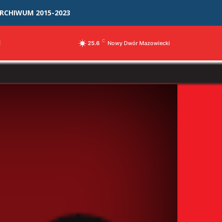
RCHIWUM 2015-2023
I
C
25.6
Nowy Dwór Mazowiecki