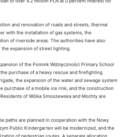
an of over 4.2 million PLN at 0 percent interest for
tion and renovation of roads and streets, thermal
r with the installation of gas systems, the
zation of riverside areas. The authorities have also
 the expansion of street lighting.
 expansion of the Pomnik Wdzięczności Primary School
the purchase of a heavy rescue and firefighting
Brigade, the expansion of the water and sewage system
e purchase of a mobile ice rink, and the construction
. Residents of Wólka Smoszewska and Mochty are
e paths are planned in cooperation with the Nowy
zym Public Kindergarten will be modernized, and the
zation of pedestrian routes. A separate allocation