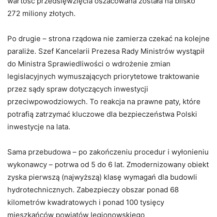
wartość przedsięwzięcia oszacowana została na blisko
272 miliony złotych.
Po drugie – strona rządowa nie zamierza czekać na kolejne
paraliże. Szef Kancelarii Prezesa Rady Ministrów wystąpił
do Ministra Sprawiedliwości o wdrożenie zmian
legislacyjnych wymuszających priorytetowe traktowanie
przez sądy spraw dotyczących inwestycji
przeciwpowodziowych. To reakcja na prawne paty, które
potrafią zatrzymać kluczowe dla bezpieczeństwa Polski
inwestycje na lata.
Sama przebudowa – po zakończeniu procedur i wyłonieniu
wykonawcy – potrwa od 5 do 6 lat. Zmodernizowany obiekt
zyska pierwszą (najwyższą) klasę wymagań dla budowli
hydrotechnicznych. Zabezpieczy obszar ponad 68
kilometrów kwadratowych i ponad 100 tysięcy
mieszkańców powiatów legionowskiego