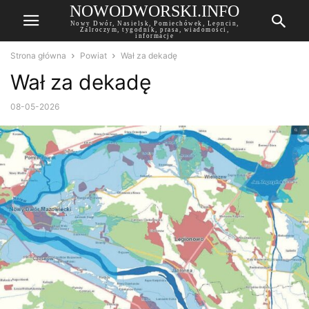
NOWODWORSKI.INFO
Nowy Dwór, Nasielsk, Pomiechówek, Leoncin,
Zalroczym, tygodnik, prasa, wiadomości,
informacje
Strona główna
Powiat
Wał za dekadę
Wał za dekadę
08-05-2026