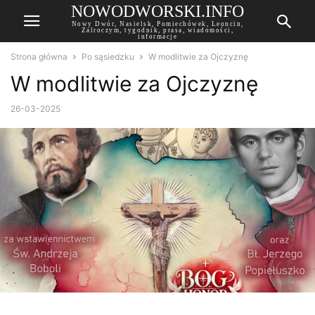
NOWODWORSKI.INFO
Nowy Dwór, Nasielsk, Pomiechówek, Leoncin,
Zalroczym, tygodnik, prasa, wiadomości,
informacje
Strona główna
Po sąsiedzku
W modlitwie za Ojczyznę
W modlitwie za Ojczyznę
26-03-2025