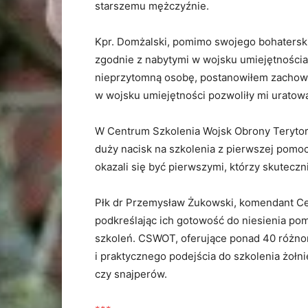
starszemu mężczyźnie.
Kpr. Domżalski, pomimo swojego bohaterskie
zgodnie z nabytymi w wojsku umiejętnościa
nieprzytomną osobę, postanowiłem zachowa
w wojsku umiejętności pozwoliły mi uratowa
W Centrum Szkolenia Wojsk Obrony Terytoria
duży nacisk na szkolenia z pierwszej pomoc
okazali się być pierwszymi, którzy skutecz
Płk dr Przemysław Żukowski, komendant Ce
podkreślając ich gotowość do niesienia po
szkoleń. CSWOT, oferujące ponad 40 różno
i praktycznego podejścia do szkolenia żołn
czy snajperów.