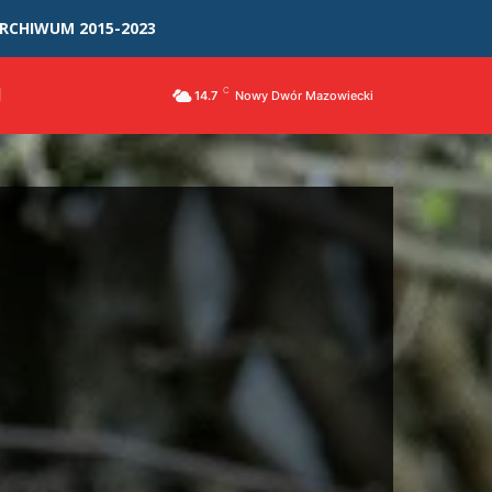
RCHIWUM 2015-2023
I
C
14.7
Nowy Dwór Mazowiecki