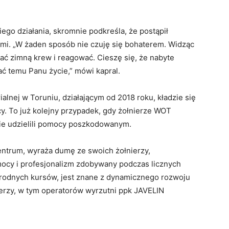
go działania, skromnie podkreśla, że postąpił
mi. „W żaden sposób nie czuję się bohaterem. Widząc
ć zimną krew i reagować. Cieszę się, że nabyte
ć temu Panu życie,” mówi kapral.
lnej w Toruniu, działającym od 2018 roku, kładzie się
y. To już kolejny przypadek, gdy żołnierze WOT
nie udzielili pomocy poszkodowanym.
ntrum, wyraża dumę ze swoich żołnierzy,
mocy i profesjonalizm zdobywany podczas licznych
rodnych kursów, jest znane z dynamicznego rozwoju
ierzy, w tym operatorów wyrzutni ppk JAVELIN