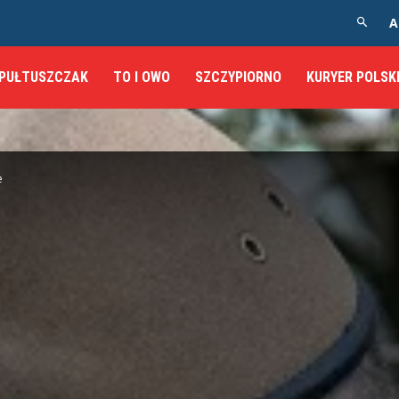
A
PUŁTUSZCZAK
TO I OWO
SZCZYPIORNO
KURYER POLSK
e