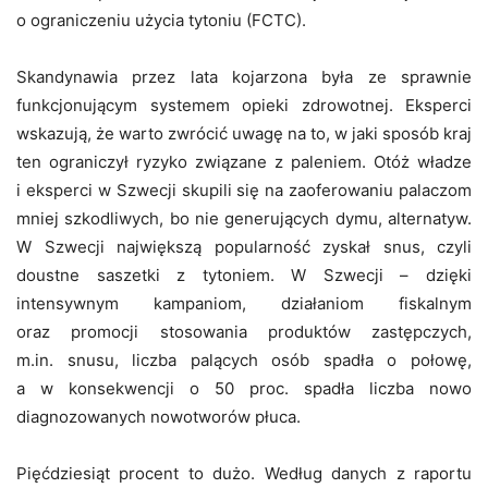
o ograniczeniu użycia tytoniu (FCTC).
Skandynawia przez lata kojarzona była ze sprawnie
funkcjonującym systemem opieki zdrowotnej. Eksperci
wskazują, że warto zwrócić uwagę na to, w jaki sposób kraj
ten ograniczył ryzyko związane z paleniem. Otóż władze
i eksperci w Szwecji skupili się na zaoferowaniu palaczom
mniej szkodliwych, bo nie generujących dymu, alternatyw.
W Szwecji największą popularność zyskał snus, czyli
doustne saszetki z tytoniem. W Szwecji – dzięki
intensywnym kampaniom, działaniom fiskalnym
oraz promocji stosowania produktów zastępczych,
m.in. snusu, liczba palących osób spadła o połowę,
a w konsekwencji o 50 proc. spadła liczba nowo
diagnozowanych nowotworów płuca.
Pi
ęćdziesiąt procent to dużo. Według danych z raportu