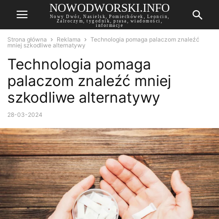
NOWODWORSKI.INFO
Nowy Dwór, Nasielsk, Pomiechówek, Leoncin,
Zalroczym, tygodnik, prasa, wiadomości,
informacje
Strona główna
Reklama
Technologia pomaga palaczom znaleźć
mniej szkodliwe alternatywy
Technologia pomaga
palaczom znaleźć mniej
szkodliwe alternatywy
28-03-2024