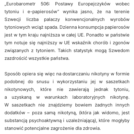
„Eurobarometr 506: Postawy Europejczyków wobec
tytoniu i e-papierosów” wynika jasno, że na terenie
Szwecji liczba palaczy konwencjonalnych wyrobów
tytoniowych wciąż spa
da. Dzienna konsumpcja papierosów
jest w tym kraju najniższa w całej UE. Ponadto w państwie
tym notuje się najniższy w UE wskaźnik chorób i zgonów
związanych z tytoniem. Takich statystyk mogą Szwedom
zazdrościć wszystkie państwa.
Sposób opiera się więc na dostarczaniu nikotyny w formie
podobnej do snusu i wykorzystaniu jej w saszetkach
nikotynowych, które nie zawierają jednak tytoniu,
a uzyskaną w warunkach laboratoryjnych nikotynę.
W saszetkach nie znajdziemy bowiem żadnych innych
dodatków – poza samą nikotyną, (która jak widomo, jest
substancją psychoaktywną i uzależniającą), które mogłyby
stanowić potencjalne zagrożenie dla zdrowia.