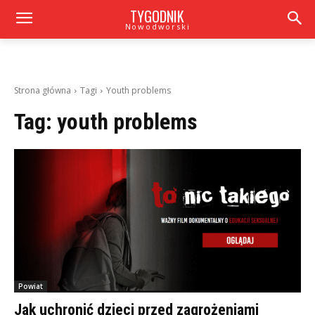
TYGODNIK
Nowodworski
Strona główna
Tagi
Youth problems
Tag:
youth problems
Powiat
Jak uchronić dzieci przed zagrożeniami