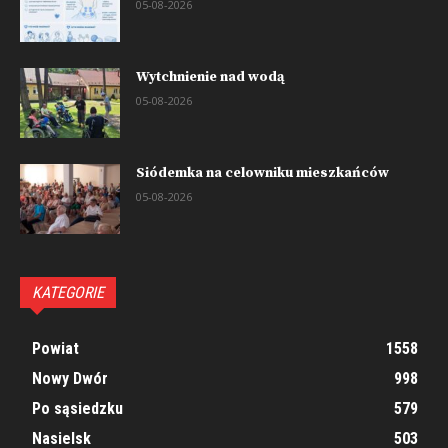
05-08-2026
Wytchnienie nad wodą
05-08-2026
Siódemka na celowniku mieszkańców
05-08-2026
KATEGORIE
Powiat
1558
Nowy Dwór
998
Po sąsiedzku
579
Nasielsk
503