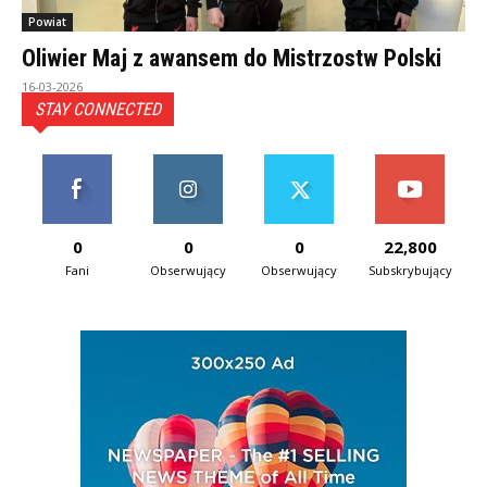
Powiat
Oliwier Maj z awansem do Mistrzostw Polski
16-03-2026
STAY CONNECTED
0
0
0
22,800
Fani
Obserwujący
Obserwujący
Subskrybujący