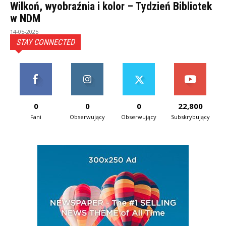
Wilkoń, wyobraźnia i kolor – Tydzień Bibliotek
w NDM
14-05-2025
STAY CONNECTED
0
0
0
22,800
Fani
Obserwujący
Obserwujący
Subskrybujący