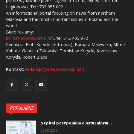
pismo wydawane przez: "Agencja TiO" ul. Rynek 2, 05-120
Legionowo, Tel.: 733 055 002
An informational portal focusing on news from northern
Mazovia and the most important issues in Poland and the
world.
Biuro reklamy:
biuro@nowodworski.info
, tel. 512-405-972
Redakcja: Piotr Korycki (red. nacz.), Barbara Malewska, Alfred
Kabata, Gabriela Zalewska, Tomisław Korycki, Krzesisław
Korycki, Robert Zięba
Kontakt:
redakcja@nowodworski.info
POPULARNE
Szpital przypomina o naturalnym...
05-08-2026