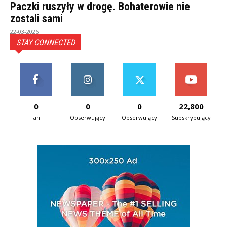
Paczki ruszyły w drogę. Bohaterowie nie
zostali sami
22-03-2026
STAY CONNECTED
0
0
0
22,800
Fani
Obserwujący
Obserwujący
Subskrybujący