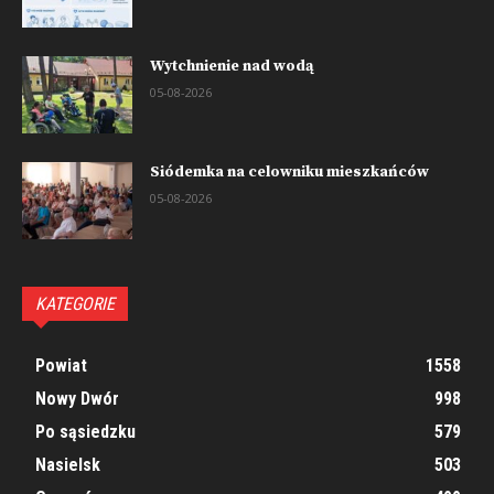
Wytchnienie nad wodą
05-08-2026
Siódemka na celowniku mieszkańców
05-08-2026
KATEGORIE
Powiat
1558
Nowy Dwór
998
Po sąsiedzku
579
Nasielsk
503