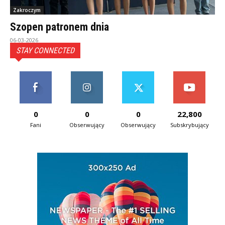
Zakroczym
Szopen patronem dnia
06-03-2026
STAY CONNECTED
0
0
0
22,800
Fani
Obserwujący
Obserwujący
Subskrybujący