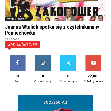
Pomiechówek
Joanna Wtulich spotka się z czytelnikami w
Pomiechówku
07-05-2025
STAY CONNECTED
0
0
0
22,800
Fani
Obserwujący
Obserwujący
Subskrybujący