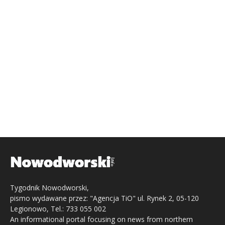
Tygodnik Nowodworski,
pismo wydawane przez: "Agencja TiO" ul. Rynek 2, 05-120
Legionowo, Tel.: 733 055 002
An informational portal focusing on news from northern