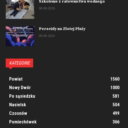
Szkolenie z ratownictwa wodnego
08-08-2026
Perseidy na Złotej Plaży
08-08-2026
KATEGORIE
Powiat
1560
Nowy Dwór
1000
Po sąsiedzku
581
Nasielsk
504
Czosnów
499
Pomiechówek
366