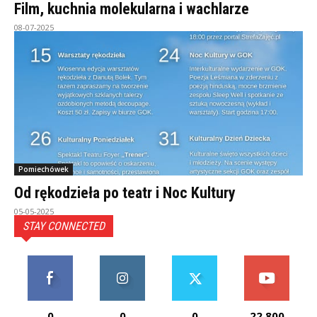
Film, kuchnia molekularna i wachlarze
08-07-2025
Pomiechówek
Od rękodzieła po teatr i Noc Kultury
05-05-2025
STAY CONNECTED
0
0
0
22,800