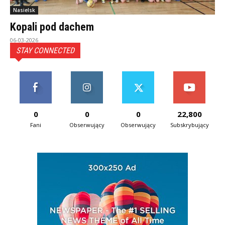
Nasielsk
Kopali pod dachem
06-03-2026
STAY CONNECTED
0
0
0
22,800
Fani
Obserwujący
Obserwujący
Subskrybujący