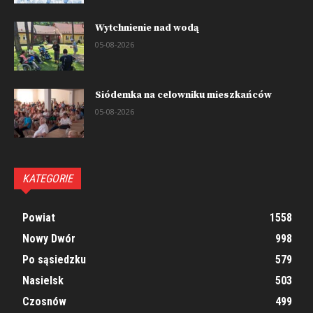
Wytchnienie nad wodą
05-08-2026
Siódemka na celowniku mieszkańców
05-08-2026
KATEGORIE
Powiat
1558
Nowy Dwór
998
Po sąsiedzku
579
Nasielsk
503
Czosnów
499