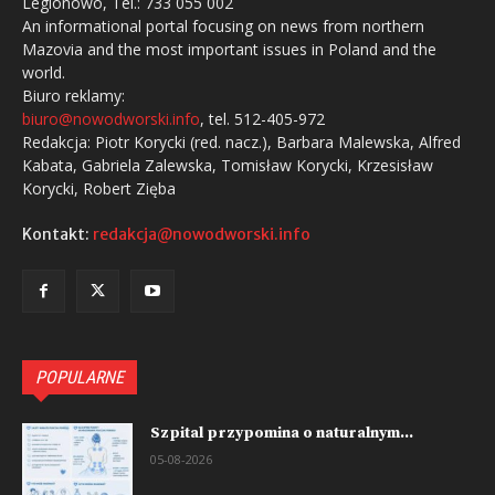
Legionowo, Tel.: 733 055 002
An informational portal focusing on news from northern
Mazovia and the most important issues in Poland and the
world.
Biuro reklamy:
biuro@nowodworski.info
, tel. 512-405-972
Redakcja: Piotr Korycki (red. nacz.), Barbara Malewska, Alfred
Kabata, Gabriela Zalewska, Tomisław Korycki, Krzesisław
Korycki, Robert Zięba
Kontakt:
redakcja@nowodworski.info
POPULARNE
Szpital przypomina o naturalnym...
05-08-2026