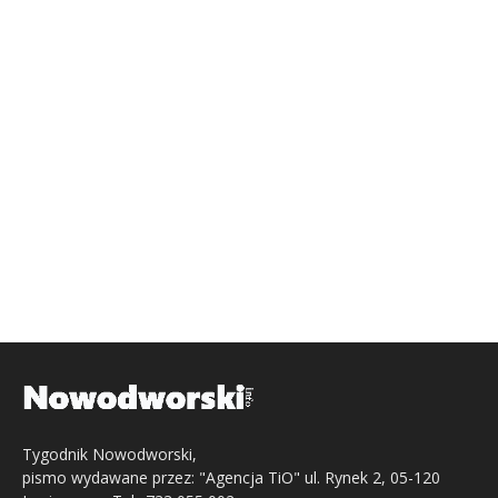
Tygodnik Nowodworski,
pismo wydawane przez: "Agencja TiO" ul. Rynek 2, 05-120