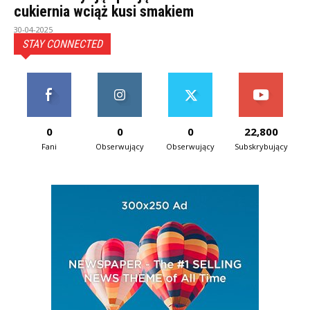
cukiernia wciąż kusi smakiem
30-04-2025
STAY CONNECTED
0
0
0
22,800
Fani
Obserwujący
Obserwujący
Subskrybujący