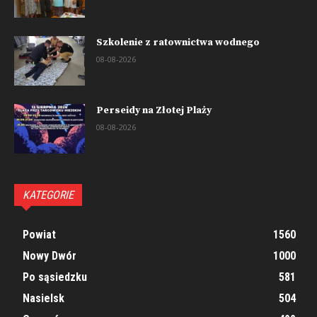
Szkolenie z ratownictwa wodnego
08-08-2026
Perseidy na Złotej Plaży
08-08-2026
KATEGORIE
Powiat
1560
Nowy Dwór
1000
Po sąsiedzku
581
Nasielsk
504