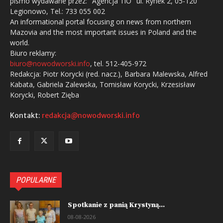
pismo wydawane przez: "Agencja TiO" ul. Rynek 2, 05-120
Legionowo, Tel.: 733 055 002
An informational portal focusing on news from northern
Mazovia and the most important issues in Poland and the
world.
Biuro reklamy:
biuro@nowodworski.info
, tel. 512-405-972
Redakcja: Piotr Korycki (red. nacz.), Barbara Malewska, Alfred
Kabata, Gabriela Zalewska, Tomisław Korycki, Krzesisław
Korycki, Robert Zięba
Kontakt:
redakcja@nowodworski.info
POPULARNE
Spotkanie z panią Krystyną...
08-08-2026