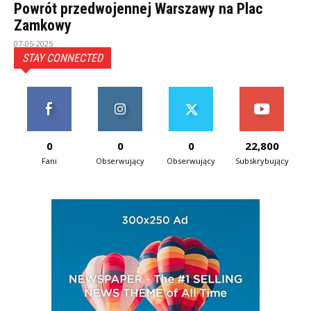
Powrót przedwojennej Warszawy na Plac
Zamkowy
07-05-2025
STAY CONNECTED
0
0
0
22,800
Fani
Obserwujący
Obserwujący
Subskrybujący