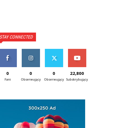
STAY CONNECTED
0
0
0
22,800
Fani
Obserwujący
Obserwujący
Subskrybujący