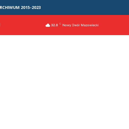
RCHIWUM 2015-2023
I
C
32.8
Nowy Dwór Mazowiecki