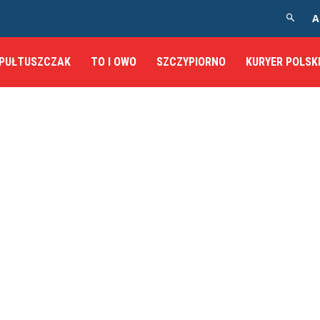
A
PUŁTUSZCZAK
TO I OWO
SZCZYPIORNO
KURYER POLSK