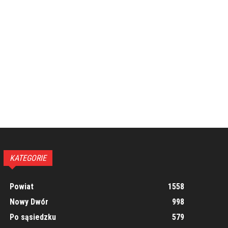
KATEGORIE
Powiat
1558
Nowy Dwór
998
Po sąsiedzku
579