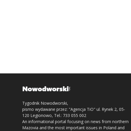
Tygodnik Nowodworski,
pismo wydawane przez: "Agencja TiO" ul. Rynek 2, 05-
120 Legionowo, Tel.: 733 055 002
An informational portal focusing on news from northern
Mazovia and the most important issues in Poland and