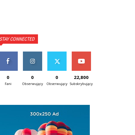
STAY CONNECTED
0
0
0
22,800
Fani
Obserwujący
Obserwujący
Subskrybujący