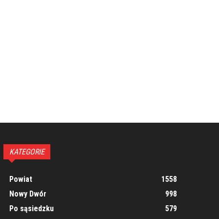
KATEGORIE
Powiat
1558
Nowy Dwór
998
Po sąsiedzku
579