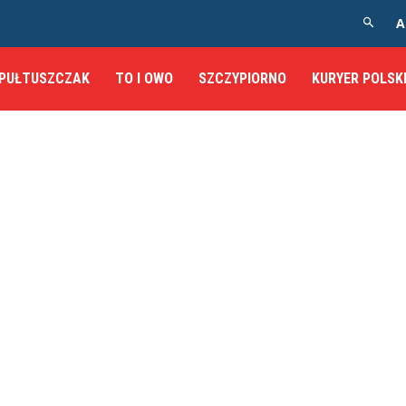
A
PUŁTUSZCZAK
TO I OWO
SZCZYPIORNO
KURYER POLSK