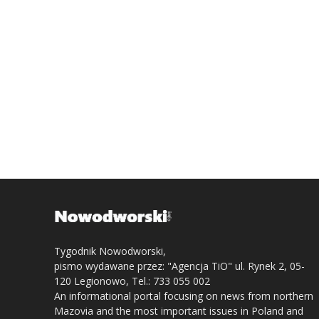
Tygodnik Nowodworski,
pismo wydawane przez: "Agencja TiO" ul. Rynek 2, 05-
120 Legionowo, Tel.: 733 055 002
An informational portal focusing on news from northern
Mazovia and the most important issues in Poland and