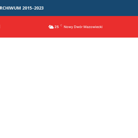
RCHIWUM 2015-2023
I
C
25
Nowy Dwór Mazowiecki