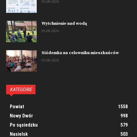
05-08-2026
Wytchnienie nad wodą
05-08-2026
Siódemka na celowniku mieszkańców
05-08-2026
KATEGORIE
Powiat
1558
Nowy Dwór
998
Po sąsiedzku
579
Nasielsk
503