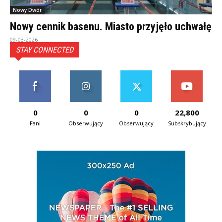
Nowy Dwór
Nowy cennik basenu. Miasto przyjęło uchwałę
09-03-2026
STAY CONNECTED
0
0
0
22,800
Fani
Obserwujący
Obserwujący
Subskrybujący