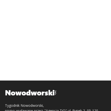
Tygodnik Nowodworski,
pismo wydawane przez: "Agencja TiO" ul. Rynek 2, 05-120