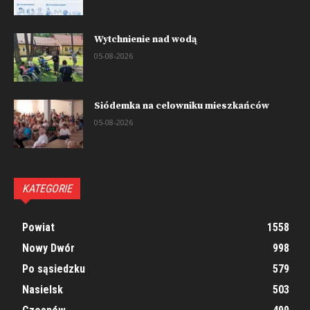
Wytchnienie nad wodą
05-08-2026
Siódemka na celowniku mieszkańców
05-08-2026
KATEGORIE
Powiat
1558
Nowy Dwór
998
Po sąsiedzku
579
Nasielsk
503