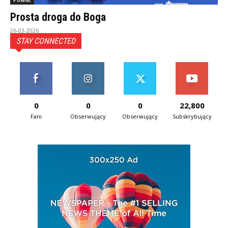
Powiat
Prosta droga do Boga
26-03-2026
STAY CONNECTED
0
0
0
22,800
Fani
Obserwujący
Obserwujący
Subskrybujący