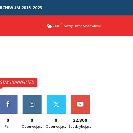
RCHIWUM 2015-2023
I
C
21.9
Nowy Dwór Mazowiecki
STAY CONNECTED
0
0
0
22,800
Fani
Obserwujący
Obserwujący
Subskrybujący