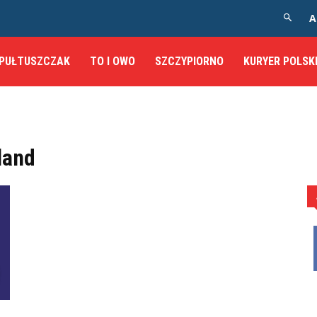
A
PUŁTUSZCZAK
TO I OWO
SZCZYPIORNO
KURYER POLSK
land