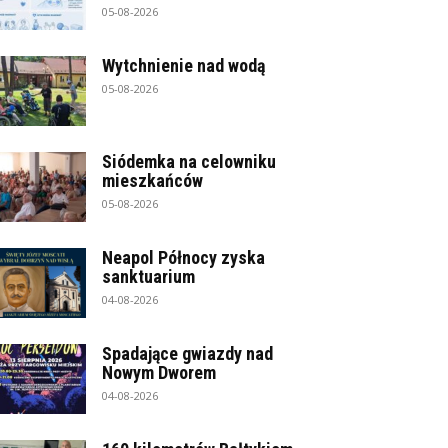
05-08-2026
Wytchnienie nad wodą
05-08-2026
Siódemka na celowniku
mieszkańców
05-08-2026
Neapol Północy zyska
sanktuarium
04-08-2026
Spadające gwiazdy nad
Nowym Dworem
04-08-2026