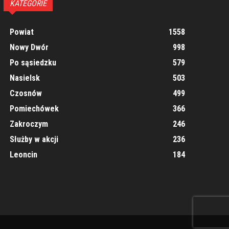
KATEGORIE
Powiat
1558
Nowy Dwór
998
Po sąsiedzku
579
Nasielsk
503
Czosnów
499
Pomiechówek
366
Zakroczym
246
Służby w akcji
236
Leoncin
184