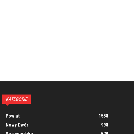
KATEGORIE
Powiat
1558
Nowy Dwór
998
Po sąsiedzku
579