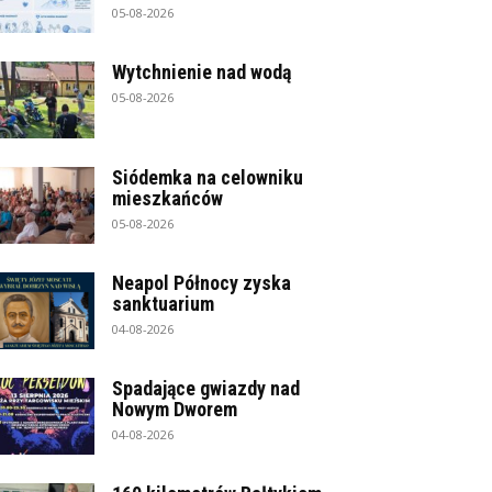
05-08-2026
Wytchnienie nad wodą
05-08-2026
Siódemka na celowniku
mieszkańców
05-08-2026
Neapol Północy zyska
sanktuarium
04-08-2026
Spadające gwiazdy nad
Nowym Dworem
04-08-2026