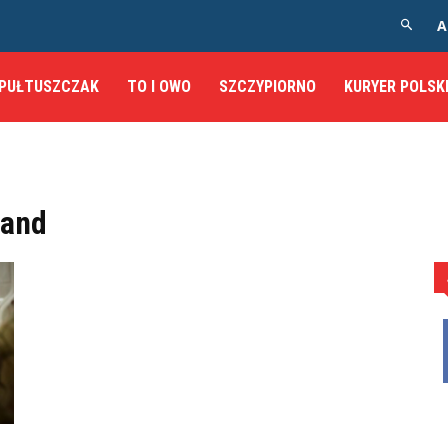
A
PUŁTUSZCZAK
TO I OWO
SZCZYPIORNO
KURYER POLSK
land