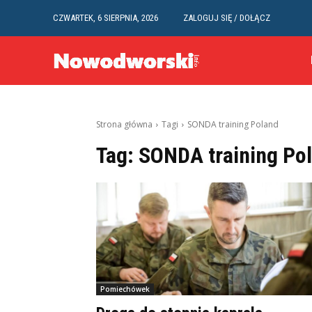
CZWARTEK, 6 SIERPNIA, 2026
ZALOGUJ SIĘ / DOŁĄCZ
Strona główna
Tagi
SONDA training Poland
Tag:
SONDA training Po
Pomiechówek