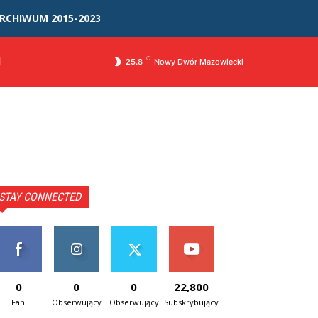
RCHIWUM 2015-2023
I
C
25.8
Nowy Dwór Mazowiecki
STAY CONNECTED
0
0
0
22,800
Fani
Obserwujący
Obserwujący
Subskrybujący