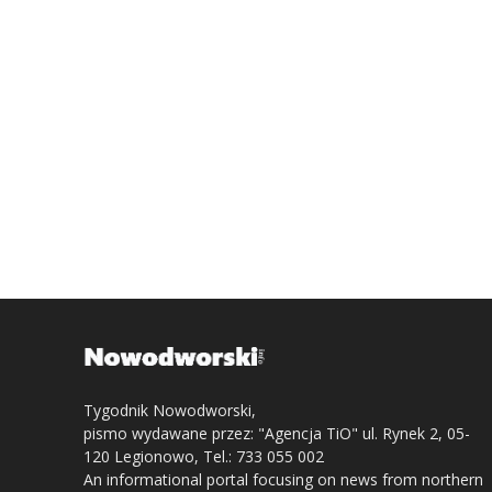
Tygodnik Nowodworski,
pismo wydawane przez: "Agencja TiO" ul. Rynek 2, 05-
120 Legionowo, Tel.: 733 055 002
An informational portal focusing on news from northern