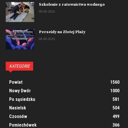
Szkolenie z ratownictwa wodnego
08-08-2026
Perseidy na Złotej Plaży
08-08-2026
KATEGORIE
Powiat
1560
Nowy Dwór
1000
Po sąsiedzku
581
Nasielsk
504
Czosnów
499
Pomiechówek
366