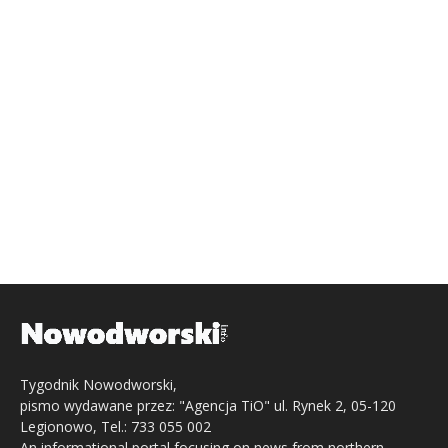
Tygodnik Nowodworski,
pismo wydawane przez: "Agencja TiO" ul. Rynek 2, 05-120
Legionowo, Tel.: 733 055 002
An informational portal focusing on news from northern